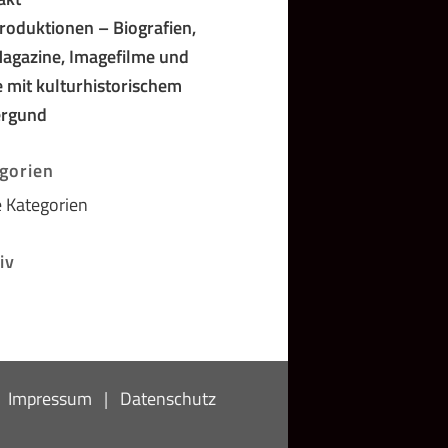
roduktionen – Biografien,
agazine, Imagefilme und
 mit kulturhistorischem
ergund
gorien
 Kategorien
iv
|
Impressum
|
Datenschutz