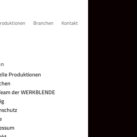
roduktionen
Branchen
Kontakt
en
elle Produktionen
chen
Team der WERKBLENDE
ig
nschutz
e
essum
akt