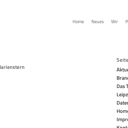
Home
Neues
Wir
P
Seit
Marienstern
Aktu
Bran
Das 
Leipz
Date
Hom
Impr
Kont