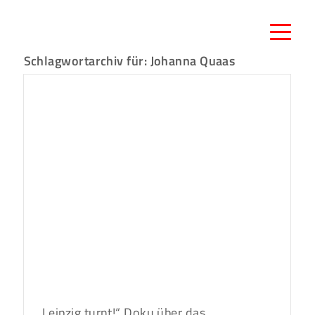
Schlagwortarchiv für:
Johanna Quaas
„Leipzig turnt!“ Doku über das