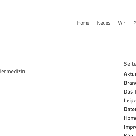
Home
Neues
Wir
P
Seit
ermedizin
Aktu
Bran
Das 
Leipz
Date
Hom
Impr
Kont