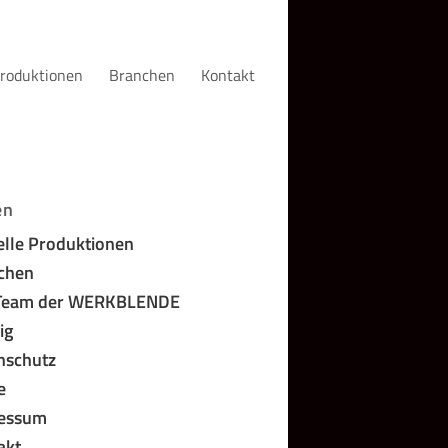
roduktionen
Branchen
Kontakt
en
elle Produktionen
chen
Team der WERKBLENDE
ig
nschutz
e
essum
akt