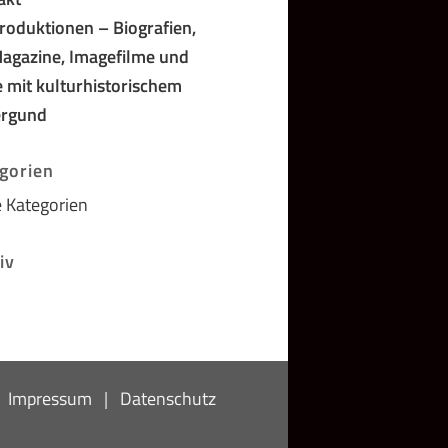
roduktionen – Biografien,
agazine, Imagefilme und
 mit kulturhistorischem
ergund
gorien
 Kategorien
iv
|
Impressum
|
Datenschutz